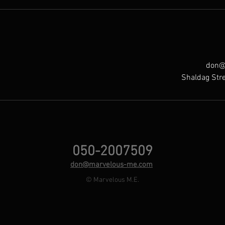
don@
Shaldag Stre
050-2007509
don@marvelous-me.com
© Marvelous M.E.