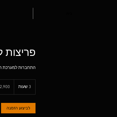
בית
פריצות ל
התחברות למערכת ההג
2,900
שקלים
3 שעות
3
חדשים
ש
ע
ו
לביצוע הזמנה
ת