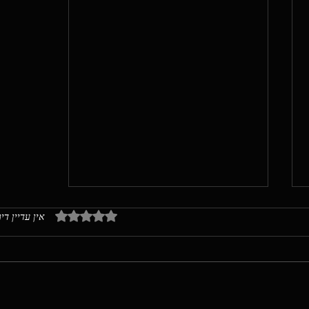
אין עדיין די
דירוג של 0 מתוך 5 כוכבים
כוח המוזיקה - הציור והילדה