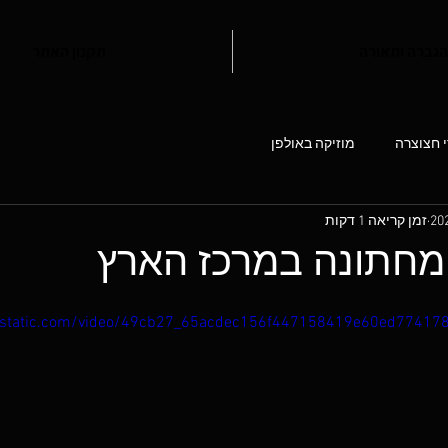
הגברה ותאורה
תקנון האתר
י חצוצרה
מוזיקה באולפן
זמן קריאה 1 דקות
מחתונה במרכז הארץ
wixstatic.com/video/49cb27_65acdec156f447158419e60ed77417