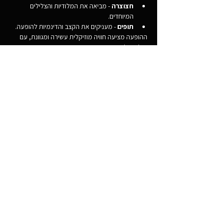
חצוצרה
 - מביאה את המלודיות והצלילים 
המיוחדים.
תופים
 - מעניקים את הקצב והדינמיות להופעה.
ההופעה מציעה חוויה מוזיקלית עשירה ומגוונת, עם 
שילוב של סגנונות שונים והבעה אמנותית ייחודית.
שיתוף
050-2007509
don@marvelous-me.com
© Marvelous M.E.