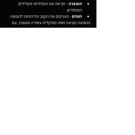
חצוצרה
 - מביאה את המלודיות והצלילים 
המיוחדים.
תופים
 - מעניקים את הקצב והדינמיות להופעה.
ההופעה מציעה חוויה מוזיקלית עשירה ומגוונת, עם 
שילוב של סגנונות שונים והבעה אמנותית ייחודית.
Share this event
050-2007509
dongreen39@gmail.com
© 2003 by DON GREEN TRUMPET SHOW