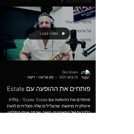
סיפורי הופעות
All Posts
סיפורי הופעות
על שיעורי חצוצרה
Load video
מוזיקה באולפן
Don Green
20 ביוני 2025
זמן קריאה 1 דקות
פותחים את ההופעה עם Estate
פותחים את ההופעה עם Estate "Estate" – בלדה
איטלקית מרגשת, שהצלילים שלה מצליחים לגעת
בלבבות של המאזינים. השיר, שכתב אותו המלחין
המוכשר...